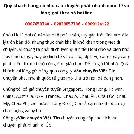
Quý khách hàng có nhu cầu chuyển phát nhanh quốc tế
vui
lòng gọi theo số hotline:
0907650740 –
02839857706
– 0909124122
Châu Úc là nơi có nền kinh tế phát triển, tuy gần trên lĩnh vực địa
lý trên bản đồ, nhưng thực chất khá là khó khăn trong việc di
chuyển, vì chúng ta phải di chuyển qua nhiều loại đảo và biển nhỏ.
Tuy nhiên, ngày nay do kinh tế và các loại dịch vụ càng ngày càng
phát triển, thì mọi thứ cũng đơn giản hơn. Để có giá tốt nhất Quý
khách vui lòng gửi hàng qua công ty
Vận chuyển Việt Tín
.
Chuyển phát nhanh quốc tế giúp mọi thứ trở nên dễ dàng hơn.
Chúng tôi có giá chuyên tuyến Singapore, Hong Kong, Taiwan,
China, Australia, USA, France,…Châu Á, Châu Âu, Châu Úc, Châu
Mỹ, Châu Phi, các nước Trung Đông. Giá cả cạnh tranh, dịch vụ
chất lượng và uy tín.
Công ty
Vận chuyển Việt Tín
chuyên cung cấp các dịch vụ
chuyển phát nhanh đi Úc.